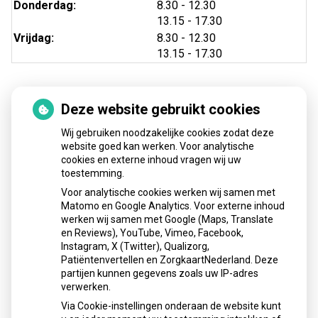
tot
Donderdag:
8.30
- 12.30
tot
13.15
- 17.30
tot
Vrijdag:
8.30
- 12.30
tot
13.15
- 17.30
Deze website gebruikt cookies
Nieuws
Wij gebruiken noodzakelijke cookies zodat deze
Sinds huisartsen afslankmedicijnen mogen voorschrijven,
website goed kan werken. Voor analytische
cookies en externe inhoud vragen wij uw
neemt gebruik toe
toestemming.
Schurft sinds corona geen vergeten ziekte meer: aantal
Voor analytische cookies werken wij samen met
uitbraken fors gestegen
Matomo en Google Analytics. Voor externe inhoud
Stoppen met afslankmedicijnen betekent zonder
werken wij samen met Google (Maps, Translate
leefstijlaanpassingen weer gewichtstoename
en Reviews), YouTube, Vimeo, Facebook,
Instagram, X (Twitter), Qualizorg,
Kookadvies drinkwater in provincie Utrecht vanwege
Patiëntenvertellen en ZorgkaartNederland. Deze
besmetting
partijen kunnen gegevens zoals uw IP-adres
Terugroepactie babyvoeding Nestlé: bacterie kan baby’s
verwerken.
ziek maken
Via Cookie-instellingen onderaan de website kunt