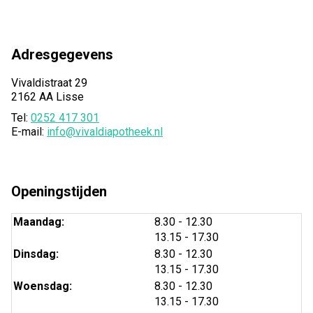
Adresgegevens
Vivaldistraat 29
2162 AA Lisse
Tel:
0252 417 301
E-mail:
info@vivaldiapotheek.nl
Openingstijden
tot
Maandag:
8.30
- 12.30
tot
13.15
- 17.30
tot
Dinsdag:
8.30
- 12.30
tot
13.15
- 17.30
tot
Woensdag:
8.30
- 12.30
tot
13.15
- 17.30