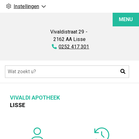
Instellingen
Vivaldi
MENU
Apotheek
Vivaldistraat
29
2162 AA
Lisse
Tel:
0252 417 301
Hoofdmenu
Zoeke
VIVALDI APOTHEEK
LISSE