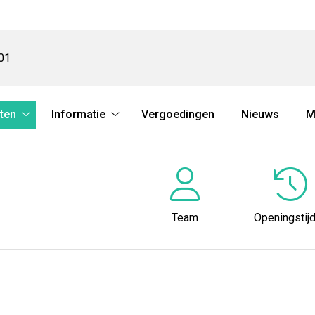
01
ten
Informatie
Vergoedingen
Nieuws
M
Herhaalrecepten
Informatie
submenu
submenu
Team
Openingstij