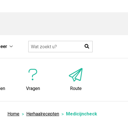
Zoeken
eer
Meer
submenu
den
Vragen
Route
Home
Herhaalrecepten
Medicijncheck