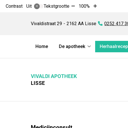
Tekst
Tekst
Contrast
Tekstgrootte
100%
Uit
verkleinen
vergroten
Vivaldi
met
met
Apotheek
Vivaldistraat
29
2162 AA
Lisse
Tel:
0252 417 3
10%
10%
Hoofdmenu
Home
De apotheek
Herhaalrecep
De
apotheek
submenu
VIVALDI APOTHEEK
LISSE
Medicijnconsult