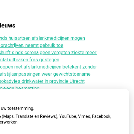
ieuws
nds huisartsen afslankmedicijnen mogen
orschrijven, neemt gebruik toe
hurft sinds corona geen vergeten ziekte meer:
ntal uitbraken fors gestegen
oppen met afslankmedicijnen betekent zonder
efstijlaanpassingen weer gewichtstoename
okadvies drinkwater in provincie Utrecht
anwege besmetting
rugroepactie babyvoeding Nestlé: bacterie kan
by’s ziek maken
ij uw toestemming.
 (Maps, Translate en Reviews), YouTube, Vimeo, Facebook,
verwerken.