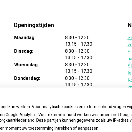
Openingstijden
N
tot
Maandag:
8.30
- 12.30
Si
tot
13.15
- 17.30
vo
tot
Dinsdag:
8.30
- 12.30
Sc
tot
13.15
- 17.30
aa
tot
Woensdag:
8.30
- 12.30
St
tot
13.15
- 17.30
le
tot
Donderdag:
8.30
- 12.30
Ko
tot
13.15
- 17.30
v
tot
Vrijdag:
8.30
- 12.30
Te
tot
13.15
- 17.30
ba
goed kan werken. Voor analytische cookies en externe inhoud vragen w
n Google Analytics. Voor externe inhoud werken wij samen met Google
 ZorgkaartNederland. Deze partijen kunnen gegevens zoals uw IP-adres 
ieder moment uw toestemming intrekken of aanpassen.