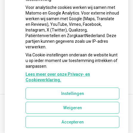
Schurft sinds corona geen vergeten ziekte meer: aantal
Voor analytische cookies werken wij samen met
uitbraken fors gestegen
Matomo en Google Analytics. Voor externe inhoud
Stoppen met afslankmedicijnen betekent zonder
werken wij samen met Google (Maps, Translate
leefstijlaanpassingen weer gewichtstoename
en Reviews), YouTube, Vimeo, Facebook,
Instagram, X (Twitter), Qualizorg,
Kookadvies drinkwater in provincie Utrecht vanwege
Patiëntenvertellen en ZorgkaartNederland. Deze
besmetting
partijen kunnen gegevens zoals uw IP-adres
Terugroepactie babyvoeding Nestlé: bacterie kan baby’s
verwerken.
ziek maken
Via Cookie-instellingen onderaan de website kunt
u op ieder moment uw toestemming intrekken of
aanpassen.
Lees meer over onze Privacy- en
Cookieverklaring.
Instellingen
Weigeren
Uw Zorg Online
|
Beheer
info@vivaldiapotheek.nl
Accepteren
Privacy verklaring
|
Cookie-instellingen
|
Voorwaarden