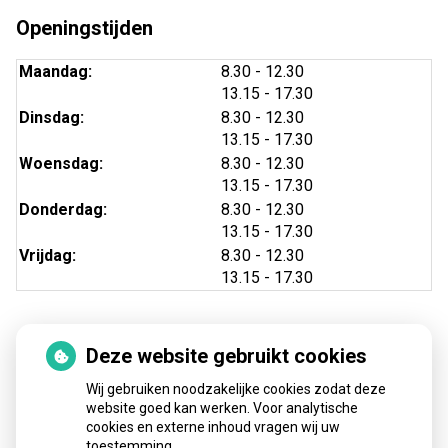
Openingstijden
tot
Maandag:
8.30
- 12.30
tot
13.15
- 17.30
tot
Dinsdag:
8.30
- 12.30
tot
13.15
- 17.30
tot
Woensdag:
8.30
- 12.30
tot
13.15
- 17.30
tot
Donderdag:
8.30
- 12.30
tot
13.15
- 17.30
tot
Vrijdag:
8.30
- 12.30
tot
13.15
- 17.30
Deze website gebruikt cookies
Nieuws
Wij gebruiken noodzakelijke cookies zodat deze
Sinds huisartsen afslankmedicijnen mogen voorschrijven,
website goed kan werken. Voor analytische
cookies en externe inhoud vragen wij uw
neemt gebruik toe
toestemming.