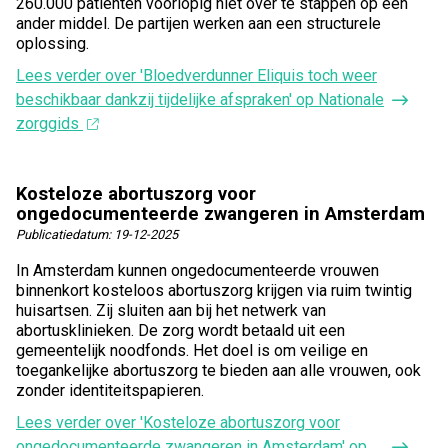
260.000 patiënten voorlopig niet over te stappen op een
ander middel. De partijen werken aan een structurele
oplossing.
Lees verder
over 'Bloedverdunner Eliquis toch weer
beschikbaar dankzij tijdelijke afspraken' op Nationale
zorggids
Kosteloze abortuszorg voor
ongedocumenteerde zwangeren in Amsterdam
Publicatiedatum:
19-12-2025
In Amsterdam kunnen ongedocumenteerde vrouwen
binnenkort kosteloos abortuszorg krijgen via ruim twintig
huisartsen. Zij sluiten aan bij het netwerk van
abortusklinieken. De zorg wordt betaald uit een
gemeentelijk noodfonds. Het doel is om veilige en
toegankelijke abortuszorg te bieden aan alle vrouwen, ook
zonder identiteitspapieren.
Lees verder
over 'Kosteloze abortuszorg voor
ongedocumenteerde zwangeren in Amsterdam' op