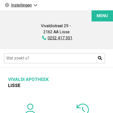
Instellingen
Vivaldi
MENU
Apotheek
Vivaldistraat
29
2162 AA
Lisse
Tel:
0252 417 301
Hoofdmenu
Zoeke
VIVALDI APOTHEEK
LISSE