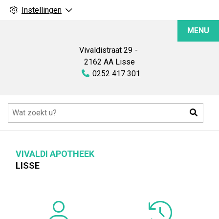
Instellingen
Vivaldi
MENU
Apotheek
Vivaldistraat
29
2162 AA
Lisse
Tel:
0252 417 301
Hoofdmenu
Zoeke
VIVALDI APOTHEEK
LISSE