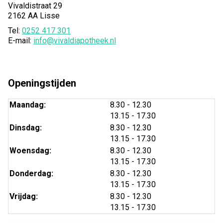
Vivaldistraat 29
2162 AA Lisse
Tel:
0252 417 301
E-mail:
info@vivaldiapotheek.nl
Openingstijden
tot
Maandag:
8.30
- 12.30
tot
13.15
- 17.30
tot
Dinsdag:
8.30
- 12.30
tot
13.15
- 17.30
tot
Woensdag:
8.30
- 12.30
tot
13.15
- 17.30
tot
Donderdag:
8.30
- 12.30
tot
13.15
- 17.30
tot
Vrijdag:
8.30
- 12.30
tot
13.15
- 17.30