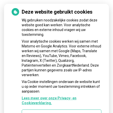
Deze website gebruikt cookies
Nieuws
Wij gebruiken noodzakelijke cookies zodat deze
Sinds huisartsen afslankmedicijnen mogen voorschrijven,
website goed kan werken. Voor analytische
cookies en externe inhoud vragen wij uw
neemt gebruik toe
toestemming.
Schurft sinds corona geen vergeten ziekte meer: aantal
Voor analytische cookies werken wij samen met
uitbraken fors gestegen
Matomo en Google Analytics. Voor externe inhoud
Stoppen met afslankmedicijnen betekent zonder
werken wij samen met Google (Maps, Translate
leefstijlaanpassingen weer gewichtstoename
en Reviews), YouTube, Vimeo, Facebook,
Instagram, X (Twitter), Qualizorg,
Kookadvies drinkwater in provincie Utrecht vanwege
Patiëntenvertellen en ZorgkaartNederland. Deze
besmetting
partijen kunnen gegevens zoals uw IP-adres
Terugroepactie babyvoeding Nestlé: bacterie kan baby’s
verwerken.
ziek maken
Via Cookie-instellingen onderaan de website kunt
u op ieder moment uw toestemming intrekken of
aanpassen.
Lees meer over onze Privacy- en
Cookieverklaring.