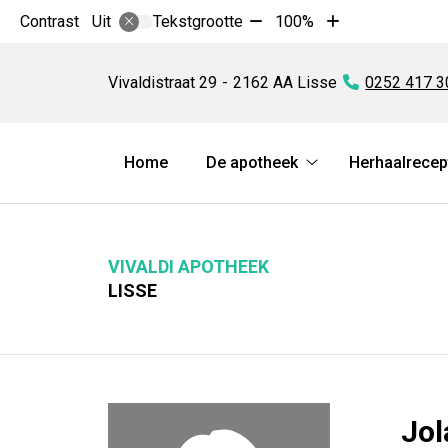
Tekst
Tekst
Contrast
Tekstgrootte
100%
Uit
verkleinen
vergroten
Vivaldi
met
met
Apotheek
Vivaldistraat
29
2162 AA
Lisse
Tel:
0252 417 3
10%
10%
Hoofdmenu
Home
De apotheek
Herhaalrecep
De
apotheek
submenu
VIVALDI APOTHEEK
LISSE
Jol