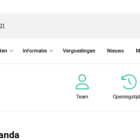
01
ten
Informatie
Vergoedingen
Nieuws
M
Herhaalrecepten
Informatie
submenu
submenu
Team
Openingstij
anda