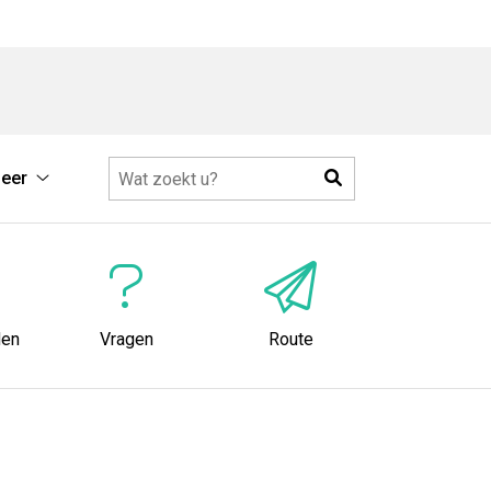
Zoeken
eer
Meer
submenu
den
Vragen
Route