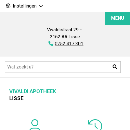
Instellingen
Vivaldi
MENU
Apotheek
Vivaldistraat
29
2162 AA
Lisse
Tel:
0252 417 301
Hoofdmenu
Zoeke
VIVALDI APOTHEEK
LISSE