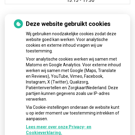
13.15
- 17.30
Deze website gebruikt cookies
Nieuws
Wij gebruiken noodzakelijke cookies zodat deze
Sinds huisartsen afslankmedicijnen mogen voorschrijven,
website goed kan werken. Voor analytische
cookies en externe inhoud vragen wij uw
neemt gebruik toe
toestemming.
Schurft sinds corona geen vergeten ziekte meer: aantal
Voor analytische cookies werken wij samen met
uitbraken fors gestegen
Matomo en Google Analytics. Voor externe inhoud
Stoppen met afslankmedicijnen betekent zonder
werken wij samen met Google (Maps, Translate
leefstijlaanpassingen weer gewichtstoename
en Reviews), YouTube, Vimeo, Facebook,
Instagram, X (Twitter), Qualizorg,
Kookadvies drinkwater in provincie Utrecht vanwege
Patiëntenvertellen en ZorgkaartNederland. Deze
besmetting
partijen kunnen gegevens zoals uw IP-adres
Terugroepactie babyvoeding Nestlé: bacterie kan baby’s
verwerken.
ziek maken
Via Cookie-instellingen onderaan de website kunt
u op ieder moment uw toestemming intrekken of
aanpassen.
Lees meer over onze Privacy- en
Cookieverklaring.