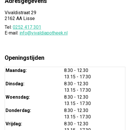
Adresgegevens
Vivaldistraat 29
2162 AA Lisse
Tel:
0252 417 301
E-mail:
info@vivaldiapotheek.nl
Openingstijden
tot
Maandag:
8.30
- 12.30
tot
13.15
- 17.30
tot
Dinsdag:
8.30
- 12.30
tot
13.15
- 17.30
tot
Woensdag:
8.30
- 12.30
tot
13.15
- 17.30
tot
Donderdag:
8.30
- 12.30
tot
13.15
- 17.30
tot
Vrijdag:
8.30
- 12.30
tot